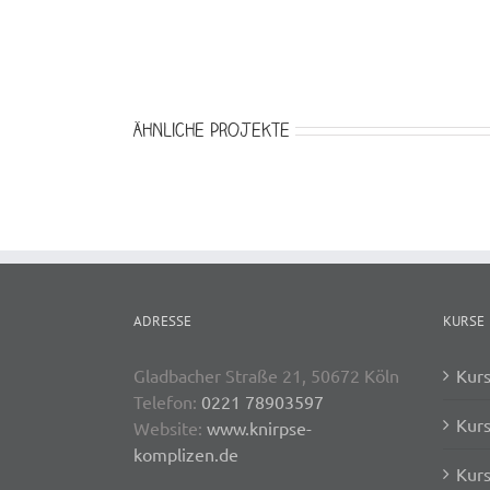
Ähnliche Projekte
ADRESSE
KURSE
Gladbacher Straße 21, 50672 Köln
Kurs
Telefon:
0221 78903597
Kurs
Website:
www.knirpse-
komplizen.de
Kurs