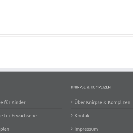
KNIRPSE & KOMPLIZEN
e für Kinder
Über Knirpse & Komplizen
e für Erwachsene
Kontakt
plan
Impressum